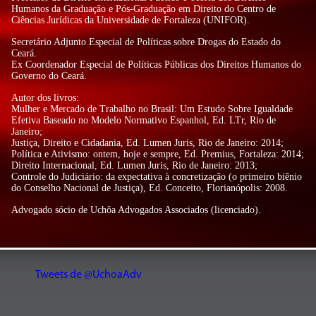
Humanos da Graduação e Pós-Graduação em Direito do Centro de
Ciências Jurídicas da Universidade de Fortaleza (UNIFOR).
Secretário Adjunto Especial de Políticas sobre Drogas do Estado do
Ceará.
Ex Coordenador Especial de Políticas Públicas dos Direitos Humanos do
Governo do Ceará.
Autor dos livros:
Mulher e Mercado de Trabalho no Brasil: Um Estudo Sobre Igualdade
Efetiva Baseado no Modelo Normativo Espanhol, Ed. LTr, Rio de
Janeiro;
Justiça, Direito e Cidadania, Ed. Lumen Juris, Rio de Janeiro: 2014;
Política e Ativismo: ontem, hoje e sempre, Ed. Premius, Fortaleza: 2014;
Direito Internacional, Ed. Lumen Juris, Rio de Janeiro: 2013;
Controle do Judiciário: da expectativa à concretização (o primeiro biênio
do Conselho Nacional de Justiça), Ed. Conceito, Florianópolis: 2008.
Advogado sócio de Uchôa Advogados Associados (licenciado).
Tweets de @UchoaAdv